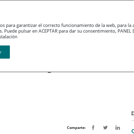
erno
Información
Sala de
rativo
financiera
Prensa
os para garantizar el correcto funcionamiento de la web, para la 
tarios. Puede pulsar en ACEPTAR para dar su consentimiento, PA
Revistas
ión​​​​​​​
r
inción a la Aseguradora de
D
Comparte: