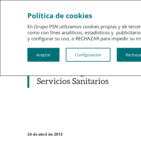
Sobre
Gobi
Política de cookies
PSN
corpo
En Grupo PSN utilizamos cookies propias y de tercer
como con fines analíticos, estadísticos y publici
PSN al día
Kit de prensa
y configurar su uso, o RECHAZAR para impedir su instalac
Aceptar
Configuración
Rechaza
Noticias destacadas
Asedef otorga a PSN su dist
Servicios Sanitarios
24 de abril de 2013