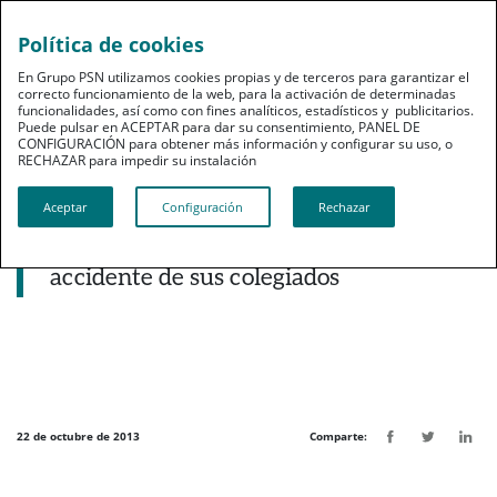
Política de cookies
pt
En Grupo PSN utilizamos cookies propias y de terceros para garantizar el
correcto funcionamiento de la web, para la activación de determinadas
funcionalidades, así como con fines analíticos, estadísticos y publicitarios.
Puede pulsar en ACEPTAR para dar su consentimiento, PANEL DE
CONFIGURACIÓN para obtener más información y configurar su uso, o
RECHAZAR para impedir su instalación​​​​​​​
Noticias destacadas
Aceptar
Configuración
Rechazar
El Colegio de Farmacéuticos de Teruel
elige a PSN para cubrir el riesgo de
accidente de sus colegiados
22 de octubre de 2013
Comparte: