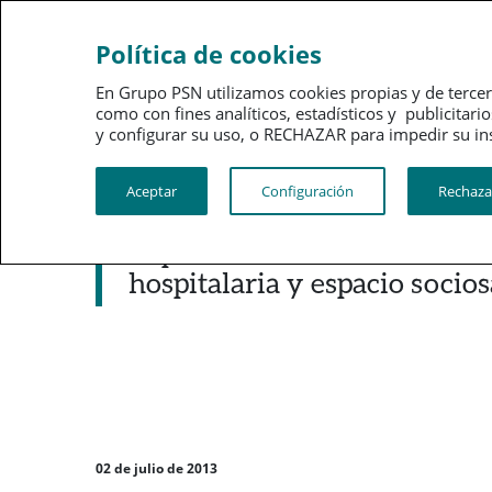
Sobre
Gobi
Política de cookies
PSN
corpo
En Grupo PSN utilizamos cookies propias y de tercer
como con fines analíticos, estadísticos y publici
PSN al día
Kit de prensa
y configurar su uso, o RECHAZAR para impedir su instalac
Aceptar
Configuración
Rechaza
Noticias destacadas
Expertos destacan la necesi
hospitalaria y espacio socios
02 de julio de 2013