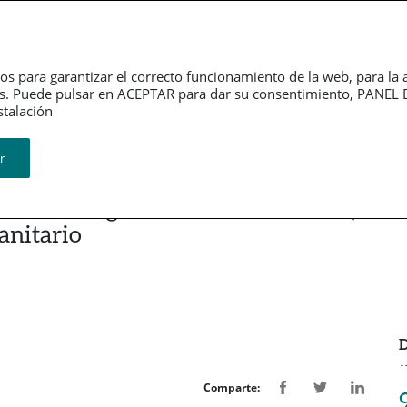
erno
Información
Sala de
rativo
financiera
Prensa
os para garantizar el correcto funcionamiento de la web, para la 
tarios. Puede pulsar en ACEPTAR para dar su consentimiento, PA
Revistas
ión​​​​​​​
r
dad de integrar Atención Primaria,
anitario
D
Comparte: