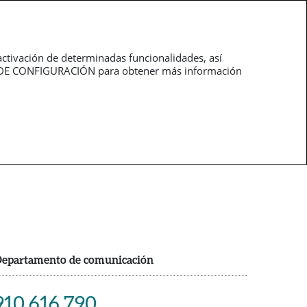
Trabaja con
pt
nosotros
activación de determinadas funcionalidades, así
NEL DE CONFIGURACIÓN para obtener más información
epartamento de comunicación
910 616 790