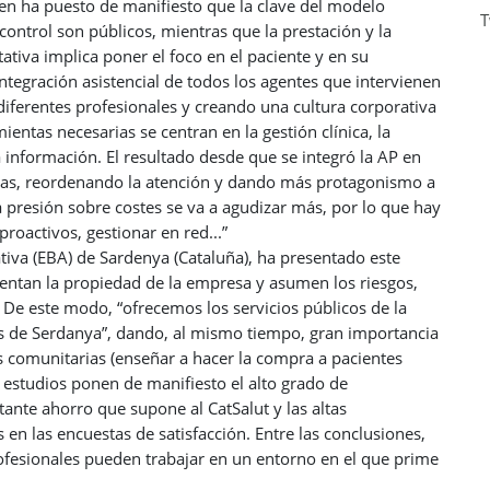
en ha puesto de manifiesto que la clave del modelo
T
 control son públicos, mientras que la prestación y la
tativa implica poner el foco en el paciente y en su
ntegración asistencial de todos los agentes que intervienen
 diferentes profesionales y creando una cultura corporativa
mientas necesarias se centran en la gestión clínica, la
 información. El resultado desde que se integró la AP en
arias, reordenando la atención y dando más protagonismo a
a presión sobre costes se va a agudizar más, por lo que hay
oactivos, gestionar en red...”
ativa (EBA) de Sardenya (Cataluña), ha presentado este
entan la propiedad de la empresa y asumen los riesgos,
 De este modo, “ofrecemos los servicios públicos de la
vos de Serdanya”, dando, al mismo tiempo, gran importancia
es comunitarias (enseñar a hacer la compra a pacientes
s estudios ponen de manifiesto el alto grado de
ante ahorro que supone al CatSalut y las altas
 en las encuestas de satisfacción. Entre las conclusiones,
rofesionales pueden trabajar en un entorno en el que prime