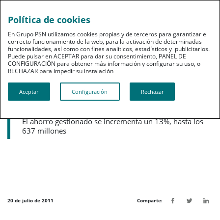
Política de cookies
pt
En Grupo PSN utilizamos cookies propias y de terceros para garantizar el
correcto funcionamiento de la web, para la activación de determinadas
funcionalidades, así como con fines analíticos, estadísticos y publicitarios.
Puede pulsar en ACEPTAR para dar su consentimiento, PANEL DE
CONFIGURACIÓN para obtener más información y configurar su uso, o
RECHAZAR para impedir su instalación​​​​​​​
Noticias destacadas
Aceptar
Configuración
Rechazar
PSN aumenta un 38% sus ingresos por
primas
El ahorro gestionado se incrementa un 13%, hasta los
637 millones
20 de julio de 2011
Comparte: