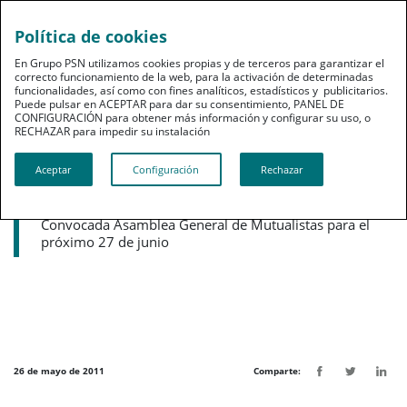
Política de cookies
pt
En Grupo PSN utilizamos cookies propias y de terceros para garantizar el
correcto funcionamiento de la web, para la activación de determinadas
funcionalidades, así como con fines analíticos, estadísticos y publicitarios.
Puede pulsar en ACEPTAR para dar su consentimiento, PANEL DE
CONFIGURACIÓN para obtener más información y configurar su uso, o
RECHAZAR para impedir su instalación​​​​​​​
Noticias destacadas
Aceptar
Configuración
Rechazar
PSN cierra el primer trimestre
creciendo un 45% en primas
Convocada Asamblea General de Mutualistas para el
próximo 27 de junio
26 de mayo de 2011
Comparte: