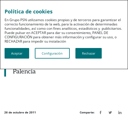
Política de cookies
pt
En Grupo PSN utilizamos cookies propias y de terceros para garantizar el
correcto funcionamiento de la web, para la activación de determinadas
funcionalidades, así como con fines analíticos, estadísticos y publicitarios.
Puede pulsar en ACEPTAR para dar su consentimiento, PANEL DE
CONFIGURACIÓN para obtener más información y configurar su uso, o
RECHAZAR para impedir su instalación​​​​​​​
Noticias destacadas
Aceptar
Configuración
Rechazar
PSN firma convenio con Médicos de
Melilla y renueva con Málaga y
Palencia
26 de octubre de 2011
Comparte: