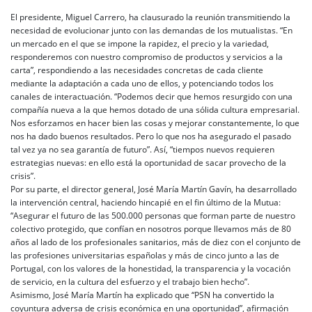
El presidente, Miguel Carrero, ha clausurado la reunión transmitiendo la
necesidad de evolucionar junto con las demandas de los mutualistas. “En
un mercado en el que se impone la rapidez, el precio y la variedad,
responderemos con nuestro compromiso de productos y servicios a la
carta”, respondiendo a las necesidades concretas de cada cliente
mediante la adaptación a cada uno de ellos, y potenciando todos los
canales de interactuación. “Podemos decir que hemos resurgido con una
compañía nueva a la que hemos dotado de una sólida cultura empresarial.
Nos esforzamos en hacer bien las cosas y mejorar constantemente, lo que
nos ha dado buenos resultados. Pero lo que nos ha asegurado el pasado
tal vez ya no sea garantía de futuro”. Así, “tiempos nuevos requieren
estrategias nuevas: en ello está la oportunidad de sacar provecho de la
crisis”.
Por su parte, el director general, José María Martín Gavín, ha desarrollado
la intervención central, haciendo hincapié en el fin último de la Mutua:
“Asegurar el futuro de las 500.000 personas que forman parte de nuestro
colectivo protegido, que confían en nosotros porque llevamos más de 80
años al lado de los profesionales sanitarios, más de diez con el conjunto de
las profesiones universitarias españolas y más de cinco junto a las de
Portugal, con los valores de la honestidad, la transparencia y la vocación
de servicio, en la cultura del esfuerzo y el trabajo bien hecho”.
Asimismo, José María Martín ha explicado que “PSN ha convertido la
coyuntura adversa de crisis económica en una oportunidad”, afirmación