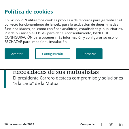
Política de cookies
pt
En Grupo PSN utilizamos cookies propias y de terceros para garantizar el
correcto funcionamiento de la web, para la activación de determinadas
funcionalidades, así como con fines analíticos, estadísticos y publicitarios.
Puede pulsar en ACEPTAR para dar su consentimiento, PANEL DE
CONFIGURACIÓN para obtener más información y configurar su uso, o
RECHAZAR para impedir su instalación​​​​​​​
Noticias destacadas
Aceptar
Configuración
Rechazar
PSN ha convertido la crisis en una
oportunidad para responder a las
necesidades de sus mutualistas
El presidente Carrero destaca compromiso y soluciones
“a la carta” de la Mutua
16 de marzo de 2013
Comparte: