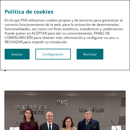
Política de cookies
pt
En Grupo PSN utilizamos cookies propias y de terceros para garantizar el
correcto funcionamiento de la web, para la activación de determinadas
funcionalidades, así como con fines analíticos, estadísticos y publicitarios.
Puede pulsar en ACEPTAR para dar su consentimiento, PANEL DE
CONFIGURACIÓN para obtener más información y configurar su uso, o
RECHAZAR para impedir su instalación​​​​​​​
Noticias destacadas
Aceptar
Configuración
Rechazar
PSN estrecha su colaboración con los
colegios sanitarios de Granada