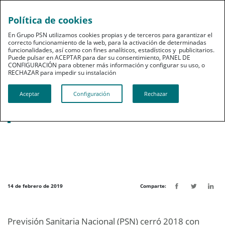
Política de cookies
pt
En Grupo PSN utilizamos cookies propias y de terceros para garantizar el
correcto funcionamiento de la web, para la activación de determinadas
funcionalidades, así como con fines analíticos, estadísticos y publicitarios.
Puede pulsar en ACEPTAR para dar su consentimiento, PANEL DE
CONFIGURACIÓN para obtener más información y configurar su uso, o
RECHAZAR para impedir su instalación​​​​​​​
Noticias destacadas
Aceptar
Configuración
Rechazar
El ahorro gestionado por PSN cerró 2018
rozando los 1.500 millones de euros
14 de febrero de 2019
Comparte:
Previsión Sanitaria Nacional (PSN) cerró 2018 con