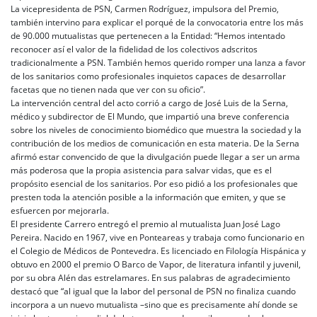
La vicepresidenta de PSN, Carmen Rodríguez, impulsora del Premio,
también intervino para explicar el porqué de la convocatoria entre los más
de 90.000 mutualistas que pertenecen a la Entidad: “Hemos intentado
reconocer así el valor de la fidelidad de los colectivos adscritos
tradicionalmente a PSN. También hemos querido romper una lanza a favor
de los sanitarios como profesionales inquietos capaces de desarrollar
facetas que no tienen nada que ver con su oficio”.
La intervención central del acto corrió a cargo de José Luis de la Serna,
médico y subdirector de El Mundo, que impartió una breve conferencia
sobre los niveles de conocimiento biomédico que muestra la sociedad y la
contribución de los medios de comunicación en esta materia. De la Serna
afirmó estar convencido de que la divulgación puede llegar a ser un arma
más poderosa que la propia asistencia para salvar vidas, que es el
propósito esencial de los sanitarios. Por eso pidió a los profesionales que
presten toda la atención posible a la información que emiten, y que se
esfuercen por mejorarla.
El presidente Carrero entregó el premio al mutualista Juan José Lago
Pereira. Nacido en 1967, vive en Ponteareas y trabaja como funcionario en
el Colegio de Médicos de Pontevedra. Es licenciado en Filología Hispánica y
obtuvo en 2000 el premio O Barco de Vapor, de literatura infantil y juvenil,
por su obra Alén das estrelamares. En sus palabras de agradecimiento
destacó que “al igual que la labor del personal de PSN no finaliza cuando
incorpora a un nuevo mutualista –sino que es precisamente ahí donde se