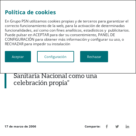
Política de cookies
pt
En Grupo PSN utilizamos cookies propias y de terceros para garantizar el
correcto funcionamiento de la web, para la activación de determinadas
funcionalidades, así como con fines analíticos, estadísticos y publicitarios.
Puede pulsar en ACEPTAR para dar su consentimiento, PANEL DE
CONFIGURACIÓN para obtener más información y configurar su uso, o
RECHAZAR para impedir su instalación​​​​​​​
Noticias destacadas
Aceptar
Configuración
Rechazar
Isacio Siguero: “Los médicos hemos
vivido el 75 aniversario de Previsión
Sanitaria Nacional como una
celebración propia”
17 de marzo de 2006
Comparte: