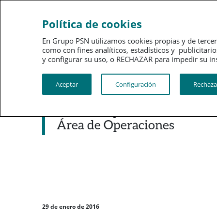
Sobre
Gobi
Política de cookies
PSN
corpo
En Grupo PSN utilizamos cookies propias y de tercer
como con fines analíticos, estadísticos y publici
PSN al día
Kit de prensa
y configurar su uso, o RECHAZAR para impedir su instalac
Aceptar
Configuración
Rechaza
Noticias destacadas
PSN incorpora a Juan Manue
Área de Operaciones
29 de enero de 2016