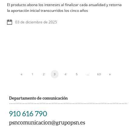
El producto abona los intereses al finalizar cada anualidad y retorna
la aportación inicial transcurridos los cinco años
03 de diciembre de 2025
«
»
1
2
3
4
5
...
63
Previous
Next
Departamento de comunicación
910 616 790
psncomunicacion@grupopsn.es