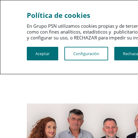
Sobre
Gobi
Política de cookies
PSN
corpo
En Grupo PSN utilizamos cookies propias y de tercer
como con fines analíticos, estadísticos y publici
PSN al día
Kit de prensa
y configurar su uso, o RECHAZAR para impedir su instalac
Aceptar
Configuración
Rechaza
Sala de Prensa