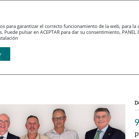
erno
Información
Sala de
rativo
financiera
Prensa
os para garantizar el correcto funcionamiento de la web, para la 
tarios. Puede pulsar en ACEPTAR para dar su consentimiento, PA
Revistas
ión​​​​​​​
r
D
9
p