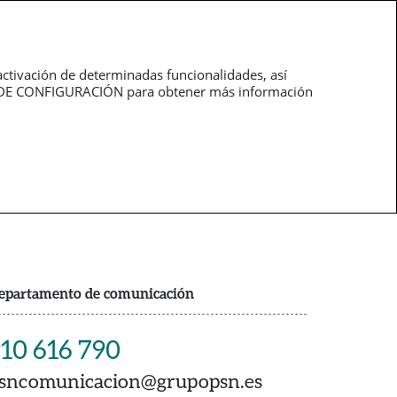
Trabaja con
pt
nosotros
activación de determinadas funcionalidades, así
NEL DE CONFIGURACIÓN para obtener más información
epartamento de comunicación
10 616 790
sncomunicacion@grupopsn.es