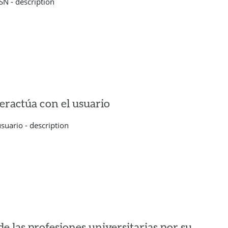
N - description
ractúa con el usuario
suario - description
e las profesiones universitarias por su