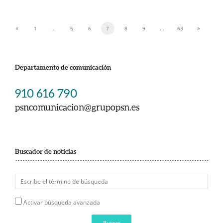
«
»
1
...
5
6
7
8
9
...
63
Previous
Next
Departamento de comunicación
910 616 790
psncomunicacion@grupopsn.es
Buscador de noticias
Activar búsqueda avanzada
Buscar