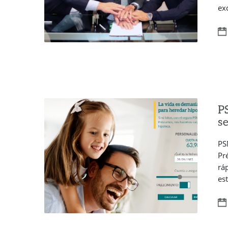
ex
PS
s
PS
Pr
rá
es