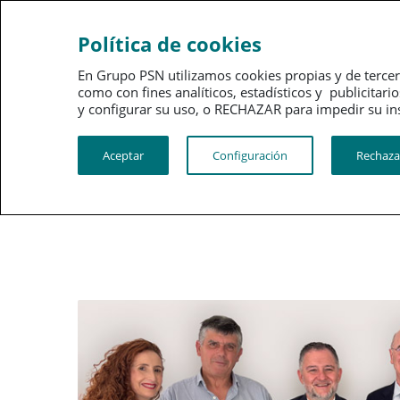
Sobre
Gobi
Política de cookies
PSN
corpo
En Grupo PSN utilizamos cookies propias y de tercer
como con fines analíticos, estadísticos y publici
PSN al día
Kit de prensa
y configurar su uso, o RECHAZAR para impedir su instalac
Aceptar
Configuración
Rechaza
Sala de Prensa