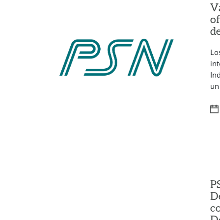
V
o
d
Lo
in
In
un
P
De
c
D