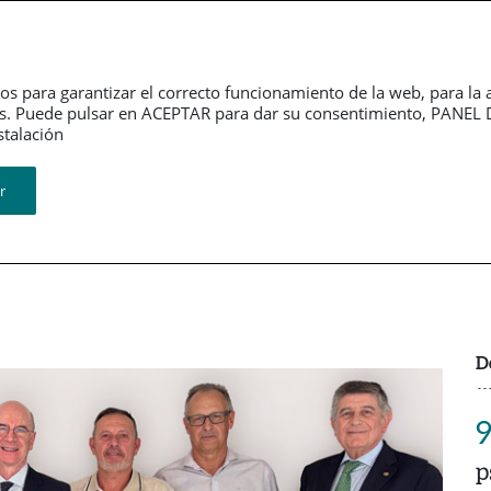
erno
Información
Sala de
rativo
financiera
Prensa
os para garantizar el correcto funcionamiento de la web, para la 
tarios. Puede pulsar en ACEPTAR para dar su consentimiento, PA
Revistas
ión​​​​​​​
r
D
9
p