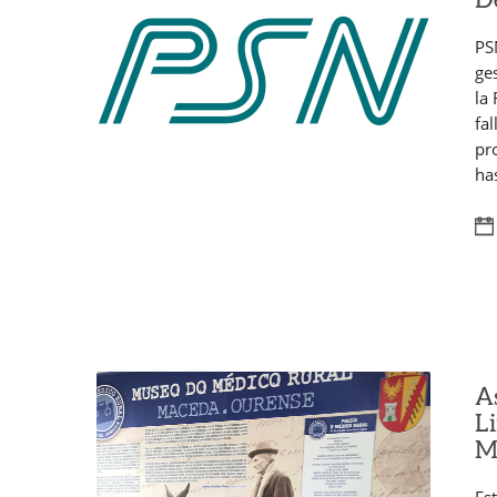
PS
ge
la
fa
pr
has
A
L
M