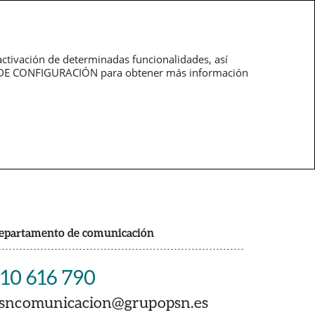
Trabaja con
pt
nosotros
activación de determinadas funcionalidades, así
NEL DE CONFIGURACIÓN para obtener más información
epartamento de comunicación
10 616 790
sncomunicacion@grupopsn.es