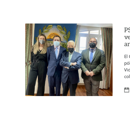
P
ve
a
El
pó
Vi
co