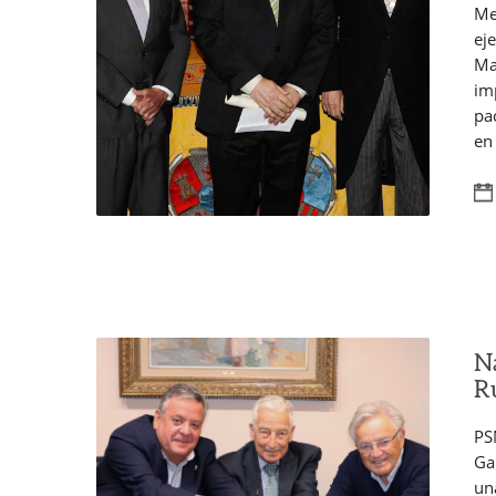
Me
ej
Ma
im
pa
en
N
R
PS
Ga
un