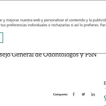
Empresarial
Informação financeira
Trabalhe connosco
ar y mejorar nuestra web y personalizar el contenido y la publici
us preferencias individuales o rechazarlas si así lo prefieres. Pa
sejo General de Odontólogos y PSN
D
Comparte: