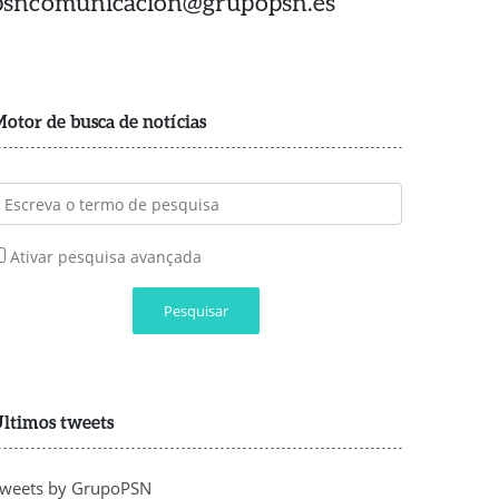
psncomunicacion@grupopsn.es
otor de busca de notícias
Ativar pesquisa avançada
Pesquisar
ltimos tweets
weets by GrupoPSN