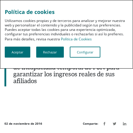
Política de cookies
pt
Utilizamos cookies propias y de terceros para analizar y mejorar nuestra
web y personalizar el contenido y la publicidad según tus preferencias.
Puedes aceptar todas las cookies para una experiencia optimizada,
configurar tus preferencias individuales o rechazarlas si así lo prefieres.
Para más detalles, revisa nuestra
Política de Cookies
Aceptar
Rechazar
Configurar
Noticias destacadas
CESM amplía las coberturas del seguro
de incapacidad temporal de PSN para
garantizar los ingresos reales de sus
afiliados
02 de noviembre de 2016
Comparte: