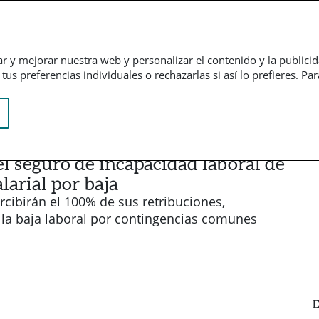
Empresarial
Informação financeira
Trabalhe connosco
ar y mejorar nuestra web y personalizar el contenido y la publici
us preferencias individuales o rechazarlas si así lo prefieres. Pa
el seguro de incapacidad laboral de
larial por baja
rcibirán el 100% de sus retribuciones,
la baja laboral por contingencias comunes
D