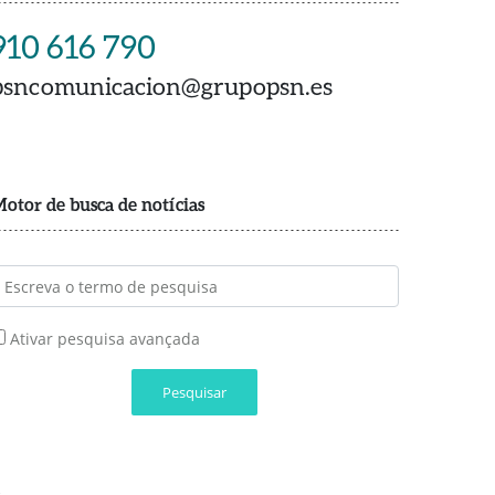
910 616 790
psncomunicacion@grupopsn.es
otor de busca de notícias
Ativar pesquisa avançada
Pesquisar