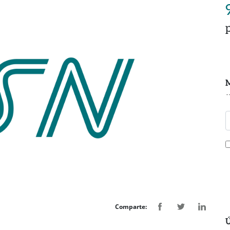
M
Comparte:
Ú