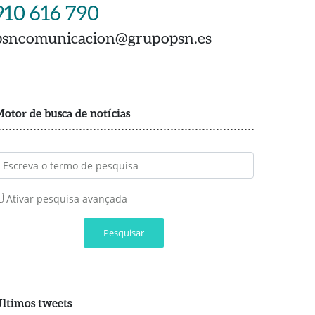
910 616 790
psncomunicacion@grupopsn.es
otor de busca de notícias
Ativar pesquisa avançada
Pesquisar
ltimos tweets