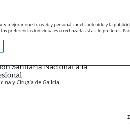
Empresarial
Informação financeira
Trabalhe connosco
ar y mejorar nuestra web y personalizar el contenido y la publici
us preferencias individuales o rechazarlas si así lo prefieres. Pa
ón Sanitaria Nacional a la
esional
ina y Cirugía de Galicia
D