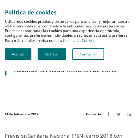
Política de cookies
pt
Utilizamos cookies propias y de terceros para analizar y mejorar nuestra
web y personalizar el contenido y la publicidad según tus preferencias.
Puedes aceptar todas las cookies para una experiencia optimizada,
configurar tus preferencias individuales o rechazarlas si así lo prefieres.
Para más detalles, revisa nuestra
Política de Cookies
Aceptar
Rechazar
Configurar
Noticias destacadas
El ahorro gestionado por PSN cerró 2018
rozando los 1.500 millones de euros
14 de febrero de 2019
Comparte:
Previsión Sanitaria Nacional (PSN) cerró 2018 con