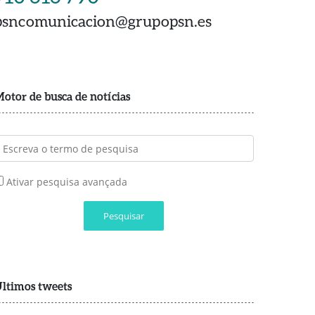
psncomunicacion@grupopsn.es
otor de busca de notícias
Ativar pesquisa avançada
Pesquisar
ltimos tweets