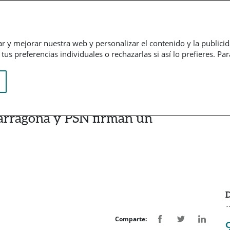
Empresarial
Informação financeira
Trabalhe connosco
ar y mejorar nuestra web y personalizar el contenido y la publici
us preferencias individuales o rechazarlas si así lo prefieres. Pa
Tarragona y PSN firman un
D
Comparte: