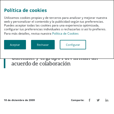
Política de cookies
pt
Utilizamos cookies propias y de terceros para analizar y mejorar nuestra
web y personalizar el contenido y la publicidad según tus preferencias.
Puedes aceptar todas las cookies para una experiencia optimizada,
configurar tus preferencias individuales o rechazarlas si así lo prefieres.
Para más detalles, revisa nuestra
Política de Cookies
Aceptar
Rechazar
Configurar
Noticias destacadas
El Colegio de Farmacéuticos de
Castellón y el grupo PSN firman un
acuerdo de colaboración
18 de diciembre de 2009
Comparte: