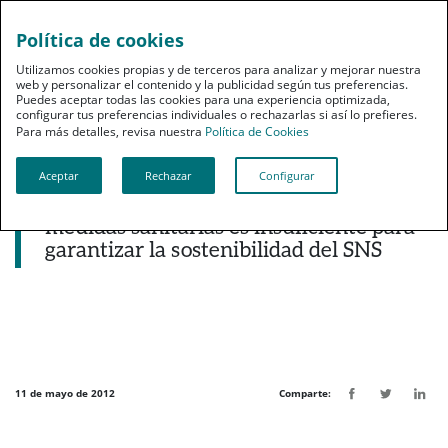
Política de cookies
pt
Utilizamos cookies propias y de terceros para analizar y mejorar nuestra
web y personalizar el contenido y la publicidad según tus preferencias.
Puedes aceptar todas las cookies para una experiencia optimizada,
configurar tus preferencias individuales o rechazarlas si así lo prefieres.
Para más detalles, revisa nuestra
Política de Cookies
Aceptar
Rechazar
Configurar
Noticias destacadas
Expertos creen que el real decreto de
medidas sanitarias es insuficiente para
garantizar la sostenibilidad del SNS
11 de mayo de 2012
Comparte: