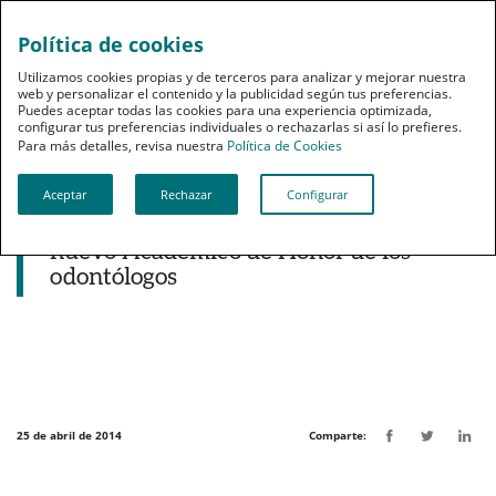
Política de cookies
pt
Utilizamos cookies propias y de terceros para analizar y mejorar nuestra
web y personalizar el contenido y la publicidad según tus preferencias.
Puedes aceptar todas las cookies para una experiencia optimizada,
configurar tus preferencias individuales o rechazarlas si así lo prefieres.
Para más detalles, revisa nuestra
Política de Cookies
Aceptar
Rechazar
Configurar
Noticias destacadas
Juan Ignacio Zoido, alcalde de Sevilla,
nuevo Académico de Honor de los
odontólogos
25 de abril de 2014
Comparte: