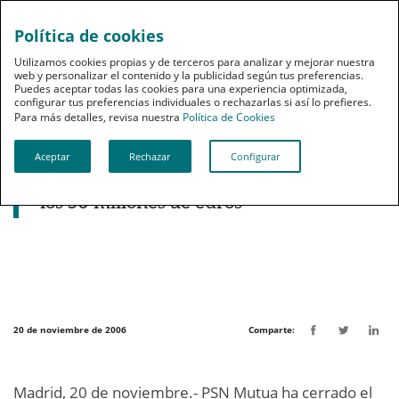
Política de cookies
pt
Utilizamos cookies propias y de terceros para analizar y mejorar nuestra
web y personalizar el contenido y la publicidad según tus preferencias.
Puedes aceptar todas las cookies para una experiencia optimizada,
configurar tus preferencias individuales o rechazarlas si así lo prefieres.
Para más detalles, revisa nuestra
Política de Cookies
Aceptar
Rechazar
Configurar
Noticias destacadas
La cartera de PSN rompe la barrera de
los 50 millones de euros
20 de noviembre de 2006
Comparte:
Madrid, 20 de noviembre.- PSN Mutua ha cerrado el