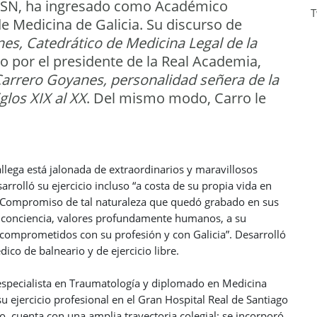
 PSN, ha ingresado como Académico
T
 Medicina de Galicia. Su discurso de
es, Catedrático de Medicina Legal de la
do por el presidente de la Real Academia,
arrero Goyanes, personalidad señera de la
glos XIX al XX
. Del mismo modo, Carro le
llega está jalonada de extraordinarios y maravillosos
rolló su ejercicio incluso “a costa de su propia vida en
. Compromiso de tal naturaleza que quedó grabado en sus
 y conciencia, valores profundamente humanos, a su
comprometidos con su profesión y con Galicia”. Desarrolló
ico de balneario y de ejercicio libre.
 especialista en Traumatología y diplomado en Medicina
u ejercicio profesional en el Gran Hospital Real de Santiago
, cuenta con una amplia trayectoria colegial: se incorporó