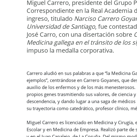
Miguel Carrero, presidente del Grupo
Correspondiente en la Real Academia de
ingreso, titulado
Narciso Carrero Goyan
Universidad de Santiago
, fue contesta
José Carro, con una disertación sobre
C
Medicina gallega en el tránsito de los si
impuso la medalla corporativa.
Carrero aludió en sus palabras a que “la Medicina Ga
ejemplos”, centrándose en Carrero Goyanes, que desar
auxilio de los enfermos y de los más menesterosos
propios genes trasmitiendo sus valores, de ciencia
descendencia, y dando lugar a una saga de médicos 
su trayectoria como catedrático, profesor clínico, méd
Miguel Carrero es licenciado en Medicina y Cirugía,
Escolar y en Medicina de Empresa. Realizó parte de s
y en el Juan Canalejo, de La Coruña. Del mismo modo