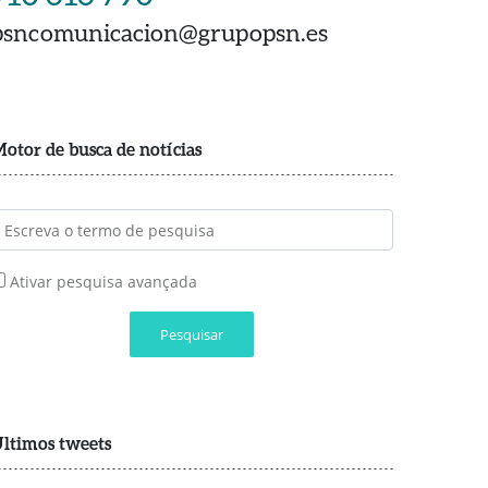
psncomunicacion@grupopsn.es
otor de busca de notícias
Ativar pesquisa avançada
Pesquisar
ltimos tweets