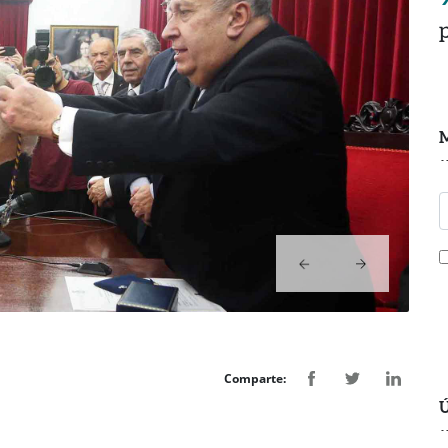
M
Comparte:
Ú