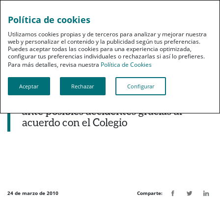
Política de cookies
pt
Utilizamos cookies propias y de terceros para analizar y mejorar nuestra
web y personalizar el contenido y la publicidad según tus preferencias.
Puedes aceptar todas las cookies para una experiencia optimizada,
configurar tus preferencias individuales o rechazarlas si así lo prefieres.
Para más detalles, revisa nuestra
Política de Cookies
Aceptar
Rechazar
Configurar
Noticias destacadas
PSN asegura a 7.000 médicos sevillanos
ante posibles accidentes gracias al
acuerdo con el Colegio
24 de marzo de 2010
Comparte: