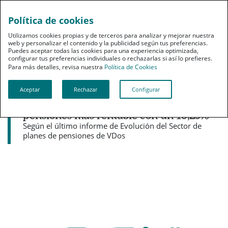
Política de cookies
pt
Utilizamos cookies propias y de terceros para analizar y mejorar nuestra
web y personalizar el contenido y la publicidad según tus preferencias.
Puedes aceptar todas las cookies para una experiencia optimizada,
configurar tus preferencias individuales o rechazarlas si así lo prefieres.
Para más detalles, revisa nuestra
Política de Cookies
Aceptar
Rechazar
Configurar
Noticias destacadas
PSN cerró 2019 como cuarta gestora de
pensiones más rentable con un 16,25%
Según el último informe de Evolución del Sector de
planes de pensiones de VDos