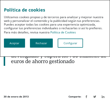
Política de cookies
pt
Utilizamos cookies propias y de terceros para analizar y mejorar nuestra
web y personalizar el contenido y la publicidad según tus preferencias.
Puedes aceptar todas las cookies para una experiencia optimizada,
configurar tus preferencias individuales o rechazarlas si así lo prefieres.
Para más detalles, revisa nuestra
Política de Cookies
Aceptar
Rechazar
Configurar
Noticias destacadas
PSN crece más de un 13% en primas
devengadas y supera los 730 millones de
euros de ahorro gestionado
30 de enero de 2013
Comparte: