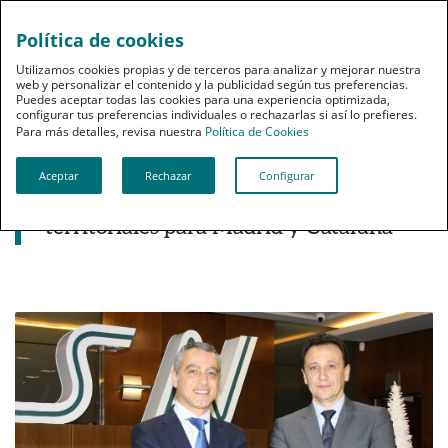
Política de cookies
pt
Utilizamos cookies propias y de terceros para analizar y mejorar nuestra
web y personalizar el contenido y la publicidad según tus preferencias.
Puedes aceptar todas las cookies para una experiencia optimizada,
configurar tus preferencias individuales o rechazarlas si así lo prefieres.
Para más detalles, revisa nuestra
Política de Cookies
Aceptar
Rechazar
Configurar
Noticias destacadas
PSN incorpora a dos nuevos directores
territoriales para Madrid y Cataluña