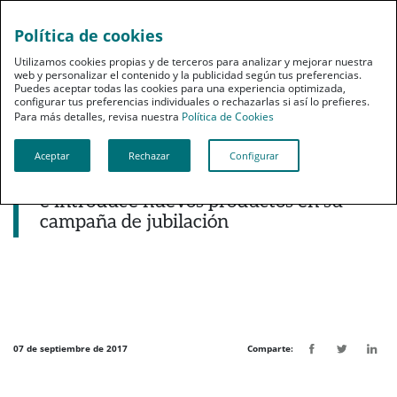
Política de cookies
pt
Utilizamos cookies propias y de terceros para analizar y mejorar nuestra
web y personalizar el contenido y la publicidad según tus preferencias.
Puedes aceptar todas las cookies para una experiencia optimizada,
configurar tus preferencias individuales o rechazarlas si así lo prefieres.
Para más detalles, revisa nuestra
Política de Cookies
Aceptar
Rechazar
Configurar
Noticias destacadas
PSN ofrece hasta un 3% de bonificación
e introduce nuevos productos en su
campaña de jubilación
07 de septiembre de 2017
Comparte: