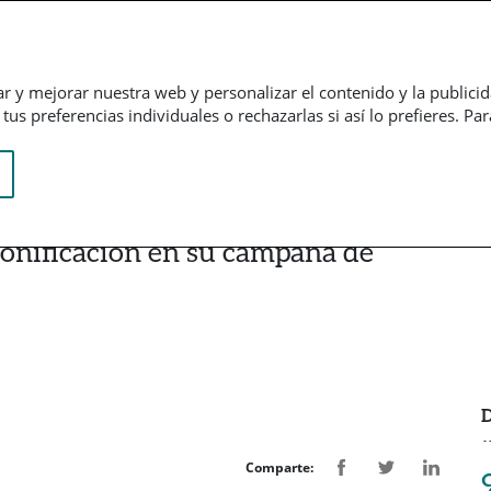
Empresarial
Informação financeira
Trabalhe connosco
ar y mejorar nuestra web y personalizar el contenido y la publici
us preferencias individuales o rechazarlas si así lo prefieres. Pa
onificación en su campaña de
D
Comparte: