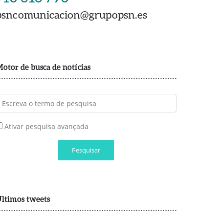
psncomunicacion@grupopsn.es
otor de busca de notícias
Ativar pesquisa avançada
Pesquisar
ltimos tweets