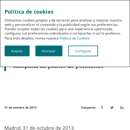
Política de cookies
pt
Utilizamos cookies propias y de terceros para analizar y mejorar nuestra
web y personalizar el contenido y la publicidad según tus preferencias.
Puedes aceptar todas las cookies para una experiencia optimizada,
configurar tus preferencias individuales o rechazarlas si así lo prefieres.
Para más detalles, revisa nuestra
Política de Cookies
Aceptar
Rechazar
Configurar
Noticias destacadas
PSN ofrece un 7% adicional en su
campaña de planes de pensiones
31 de octubre de 2013
Comparte:
Madrid, 31 de octubre de 2013