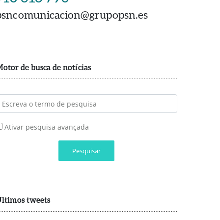
psncomunicacion@grupopsn.es
otor de busca de notícias
Ativar pesquisa avançada
Pesquisar
ltimos tweets