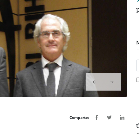
M
Comparte:
Ú