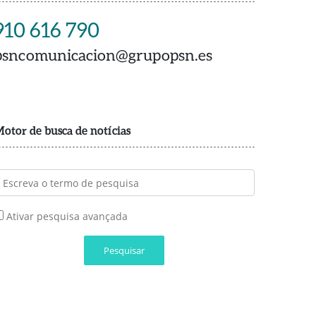
910 616 790
psncomunicacion@grupopsn.es
otor de busca de notícias
Ativar pesquisa avançada
Pesquisar