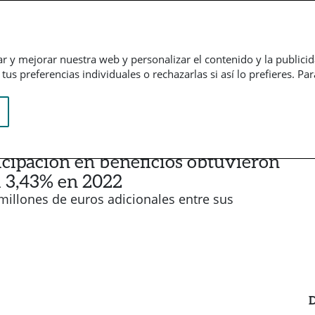
Empresarial
Informação financeira
Trabalhe connosco
ar y mejorar nuestra web y personalizar el contenido y la publici
us preferencias individuales o rechazarlas si así lo prefieres. Pa
icipación en beneficios obtuvieron
l 3,43% en 2022
millones de euros adicionales entre sus
D