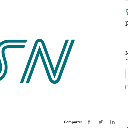
M
Comparte: