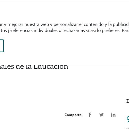
Empresarial
Informação financeira
Trabalhe connosco
ar y mejorar nuestra web y personalizar el contenido y la publici
us preferencias individuales o rechazarlas si así lo prefieres. Pa
nales de la Educación
D
Comparte: