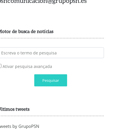
psncomunicacion@grupopsn.es
otor de busca de notícias
Ativar pesquisa avançada
Pesquisar
ltimos tweets
weets by GrupoPSN