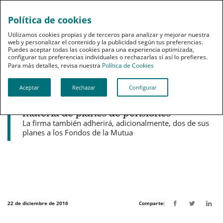
Política de cookies
pt
Utilizamos cookies propias y de terceros para analizar y mejorar nuestra
web y personalizar el contenido y la publicidad según tus preferencias.
Puedes aceptar todas las cookies para una experiencia optimizada,
configurar tus preferencias individuales o rechazarlas si así lo prefieres.
Para más detalles, revisa nuestra
Política de Cookies
Aceptar
Rechazar
Configurar
Noticias destacadas
PSN y EDM sellan una alianza en
materia de planes de pensiones
La firma también adherirá, adicionalmente, dos de sus
planes a los Fondos de la Mutua
22 de diciembre de 2016
Comparte: