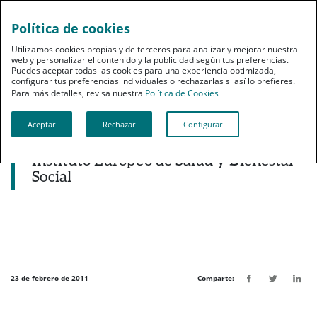
Política de cookies
pt
Utilizamos cookies propias y de terceros para analizar y mejorar nuestra
web y personalizar el contenido y la publicidad según tus preferencias.
Puedes aceptar todas las cookies para una experiencia optimizada,
configurar tus preferencias individuales o rechazarlas si así lo prefieres.
Para más detalles, revisa nuestra
Política de Cookies
Aceptar
Rechazar
Configurar
Noticias destacadas
Renovación del convenio entre PSN y el
Instituto Europeo de Salud y Bienestar
Social
23 de febrero de 2011
Comparte: