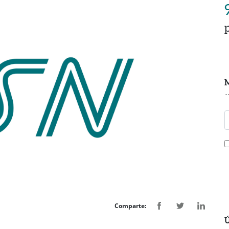
M
Comparte:
Ú