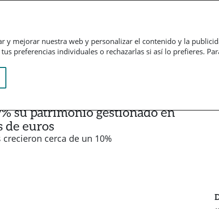
Empresarial
Informação financeira
Trabalhe connosco
ar y mejorar nuestra web y personalizar el contenido y la publici
us preferencias individuales o rechazarlas si así lo prefieres. Pa
% su patrimonio gestionado en
s de euros
s crecieron cerca de un 10%
D