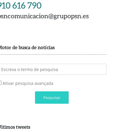
910 616 790
psncomunicacion@grupopsn.es
otor de busca de notícias
Ativar pesquisa avançada
Pesquisar
ltimos tweets