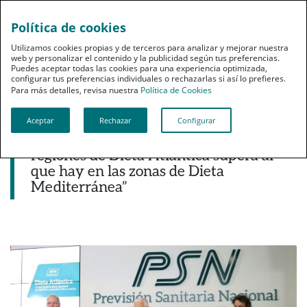
Política de cookies
pt
Utilizamos cookies propias y de terceros para analizar y mejorar nuestra
web y personalizar el contenido y la publicidad según tus preferencias.
Puedes aceptar todas las cookies para una experiencia optimizada,
configurar tus preferencias individuales o rechazarlas si así lo prefieres.
Para más detalles, revisa nuestra
Política de Cookies
Aceptar
Rechazar
Configurar
Noticias destacadas
“El consumo de aceite de oliva en las
regiones de Dieta Atlántica supera al
que hay en las zonas de Dieta
Mediterránea”