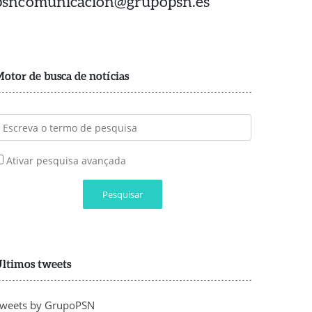
psncomunicacion@grupopsn.es
otor de busca de notícias
Ativar pesquisa avançada
Pesquisar
ltimos tweets
weets by GrupoPSN