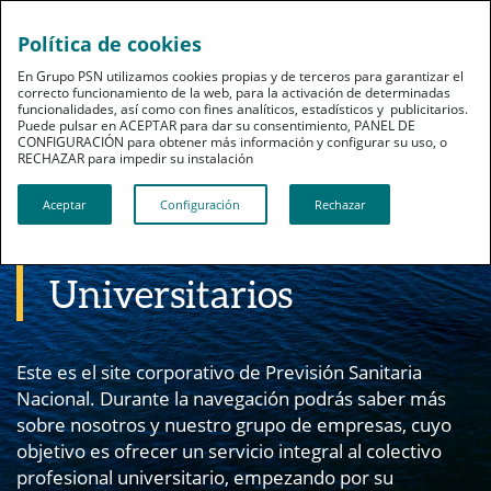
Política de cookies
pt
En Grupo PSN utilizamos cookies propias y de terceros para garantizar el
correcto funcionamiento de la web, para la activación de determinadas
funcionalidades, así como con fines analíticos, estadísticos y publicitarios.
Puede pulsar en ACEPTAR para dar su consentimiento, PANEL DE
CONFIGURACIÓN para obtener más información y configurar su uso, o
RECHAZAR para impedir su instalación​​​​​​​
Bienvenidos a Previsión Sanitaria Nacional
La Mutua de los
Aceptar
Configuración
Rechazar
Profesionales
Universitarios
Este es el site corporativo de Previsión Sanitaria
Nacional. Durante la navegación podrás saber más
sobre nosotros y nuestro grupo de empresas, cuyo
objetivo es ofrecer un servicio integral al colectivo
profesional universitario, empezando por su