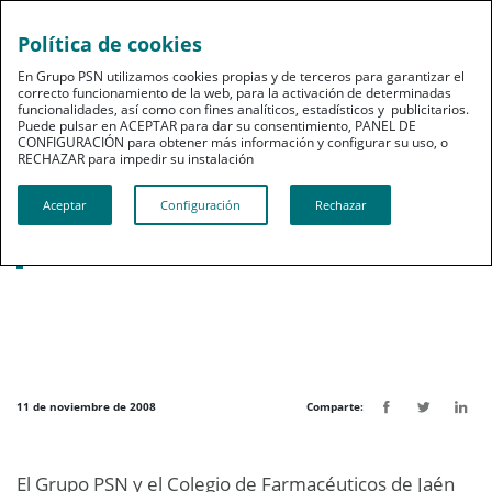
Política de cookies
pt
En Grupo PSN utilizamos cookies propias y de terceros para garantizar el
correcto funcionamiento de la web, para la activación de determinadas
funcionalidades, así como con fines analíticos, estadísticos y publicitarios.
Puede pulsar en ACEPTAR para dar su consentimiento, PANEL DE
CONFIGURACIÓN para obtener más información y configurar su uso, o
RECHAZAR para impedir su instalación​​​​​​​
Noticias destacadas
Aceptar
Configuración
Rechazar
El COF de Jaén y PSN renuevan su
convenio
11 de noviembre de 2008
Comparte:
El Grupo PSN y el Colegio de Farmacéuticos de Jaén