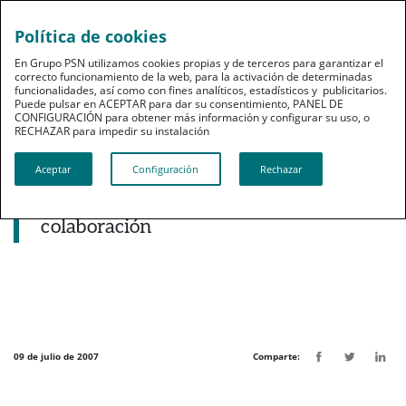
Política de cookies
pt
En Grupo PSN utilizamos cookies propias y de terceros para garantizar el
correcto funcionamiento de la web, para la activación de determinadas
funcionalidades, así como con fines analíticos, estadísticos y publicitarios.
Puede pulsar en ACEPTAR para dar su consentimiento, PANEL DE
CONFIGURACIÓN para obtener más información y configurar su uso, o
RECHAZAR para impedir su instalación​​​​​​​
Noticias destacadas
Aceptar
Configuración
Rechazar
El Colegio de Farmacéuticos de Málaga
y PSN firman un convenio de
colaboración
09 de julio de 2007
Comparte: