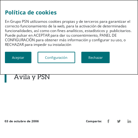
Política de cookies
pt
En Grupo PSN utilizamos cookies propias y de terceros para garantizar el
correcto funcionamiento de la web, para la activación de determinadas
funcionalidades, así como con fines analíticos, estadísticos y publicitarios.
Puede pulsar en ACEPTAR para dar su consentimiento, PANEL DE
CONFIGURACIÓN para obtener más información y configurar su uso, o
RECHAZAR para impedir su instalación​​​​​​​
Noticias destacadas
Aceptar
Configuración
Rechazar
Firmado el convenio de colaboración
entre el Colegio de Veterinarios de
Ávila y PSN
03 de octubre de 2006
Comparte: