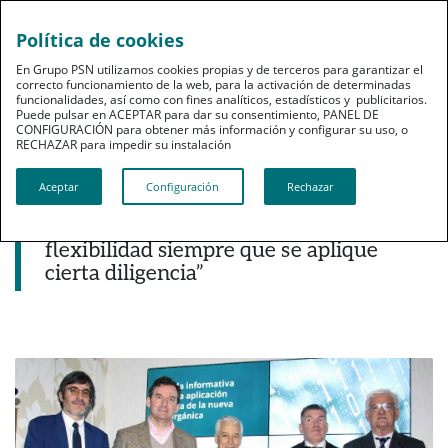
Política de cookies
pt
En Grupo PSN utilizamos cookies propias y de terceros para garantizar el
correcto funcionamiento de la web, para la activación de determinadas
funcionalidades, así como con fines analíticos, estadísticos y publicitarios.
Puede pulsar en ACEPTAR para dar su consentimiento, PANEL DE
CONFIGURACIÓN para obtener más información y configurar su uso, o
RECHAZAR para impedir su instalación​​​​​​​
Noticias destacadas
Aceptar
Configuración
Rechazar
Jesús Rubí (AEPD): “Con el delegado de
Protección de Datos hay una enorme
flexibilidad siempre que se aplique
cierta diligencia”