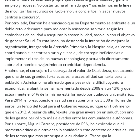
empleo y riqueza. No obstante, ha afirmado que “nos estamos en la línea
de movilizar los recursos del Gobierno vía conciertos, ni sacar nuevos
centros a concurso”.
Por otro lado, Darpón ha anunciado que su Departamento se enfrenta a un
doble reto: adecuarse para mejorar la asistencia sanitaria según los
estándares de calidad y asegurar la sostenibilidad, todo ello con el objetivo
de generar Salud. En esta línea, ha destacado la intención de mejorar la
organización, integrando la Atención Primaria y la Hospitalaria, así como
coordinando el sector sanitario y el social; de corregir ineficiencias e
implementar el uso de las nuevas tecnologías; y actuando directamente
sobre el trinomio envejecimiento-cronicidad-dependencia.
Finalmente, el consejero ha subrayado el valor de Osakidetza, destacando
que una de sus grandes fortalezas es la accesibilidad sanitaria para la
población. Asimismo, ha afirmado que a pesar de la difícil coyuntura
económica, la plantilla se ha incrementado desde 2008 en un 13%, y que
actualmente el 61% de la misma está formado por titulados universitarios.
Para 2014, el presupuesto en salud será superior a los 3.300 millones de
euros, un tercio del total para el Gobierno vasco, aunque un 1,6% menor
que en 2012. A pesar de ello, “existe una gran inversión en salud”, con uno
de los gastos per cápita más elevados entre las comunidades autónomas.
Por su parte, Miguel Carrero, presidente de PSN, ha explicado que el
momento crítico que atraviesa la sanidad en este contexto de crisis es uno
de los temas que más preocupa a la ciudadanía. “Preocupa la