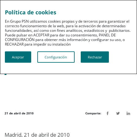
Política de cookies
pt
En Grupo PSN utilizamos cookies propias y de terceros para garantizar el
correcto funcionamiento de la web, para la activación de determinadas
funcionalidades, así como con fines analíticos, estadísticos y publicitarios.
Puede pulsar en ACEPTAR para dar su consentimiento, PANEL DE
CONFIGURACIÓN para obtener más información y configurar su uso, o
RECHAZAR para impedir su instalación​​​​​​​
Noticias destacadas
Aceptar
Configuración
Rechazar
La Asamblea de Mutualistas, el próximo
29 de mayo
21 de abril de 2010
Comparte:
Madrid, 21 de abril de 2010