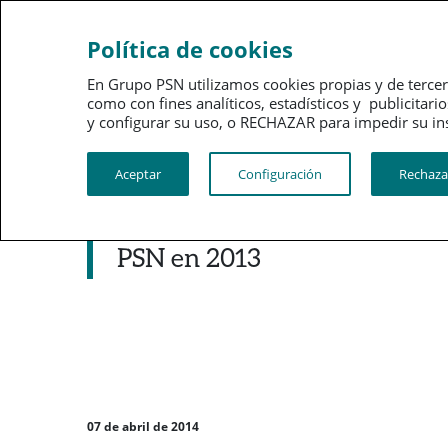
Sobre
Gobi
Política de cookies
PSN
corpo
En Grupo PSN utilizamos cookies propias y de tercer
como con fines analíticos, estadísticos y publici
PSN al día
Kit de prensa
y configurar su uso, o RECHAZAR para impedir su instalac
Aceptar
Configuración
Rechaza
Noticias destacadas
La Asamblea de Mutualistas r
PSN en 2013
07 de abril de 2014