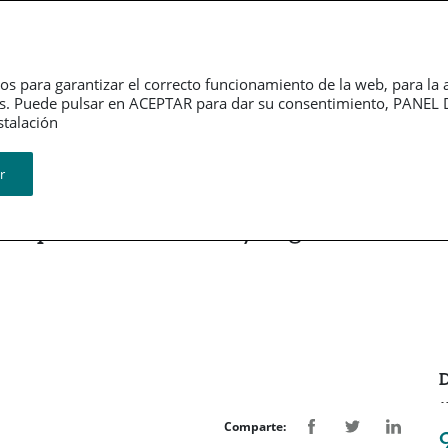
erno
Información
Sala de
rativo
financiera
Prensa
os para garantizar el correcto funcionamiento de la web, para la 
tarios. Puede pulsar en ACEPTAR para dar su consentimiento, PA
Revistas
ión​​​​​​​
r
espalda las cuentas y la gestión de
D
Comparte: