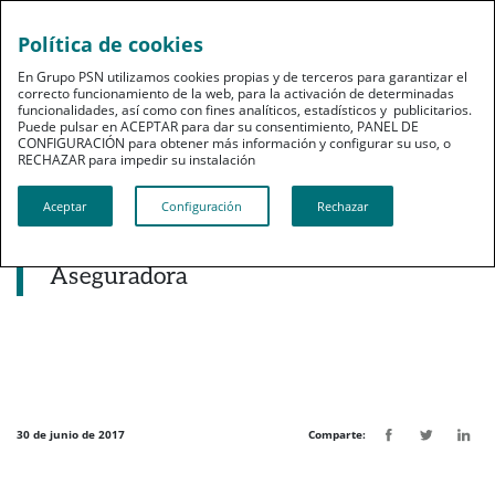
Política de cookies
pt
En Grupo PSN utilizamos cookies propias y de terceros para garantizar el
correcto funcionamiento de la web, para la activación de determinadas
funcionalidades, así como con fines analíticos, estadísticos y publicitarios.
Puede pulsar en ACEPTAR para dar su consentimiento, PANEL DE
CONFIGURACIÓN para obtener más información y configurar su uso, o
RECHAZAR para impedir su instalación​​​​​​​
Noticias destacadas
Aceptar
Configuración
Rechazar
La web de PSN encabeza el ranking de
presencia ‘online’ de Innovación
Aseguradora
30 de junio de 2017
Comparte: